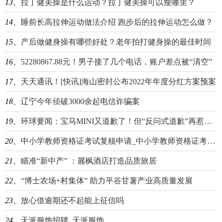
13、
拉丁健美操是什么运动？拉丁健美操可以瘦哪里？
14、
睡前长高拉伸运动做法介绍 跑步后的拉伸运动怎么做？
15、
产后做健身操有哪些好处？老年拍打健身操的最佳时间
16、
​52280867.88元！男子接了几个电话，账户差点被“清空”
17、
天天通讯！[快讯]海山密封公布2022年年度分红方案预案
18、
辽宁今年侦破3000余起电信诈骗案
19、
环球要闻：宝马MINI又道歉了！但“反问式道歉”再惹争议
20、
中小学教师资格证考试复核申请_中小学教师资格证考试复习资料
21、
瞄准“新中产” ：麗枫酒店打造品质旅居
22、
​“博士农场+村集体” 助力平谷甘薯产业高质量发展
23、
放心借逾期还不起能上征信吗
24、
天派服饰招聘_天派服饰