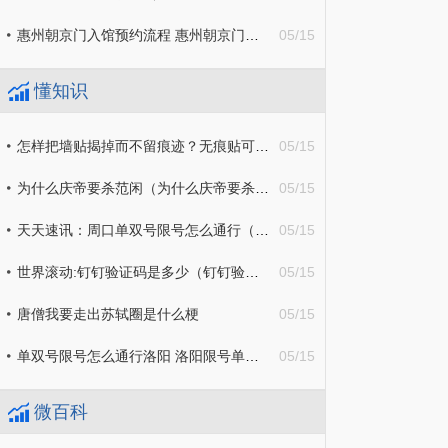
惠州朝京门入馆预约流程 惠州朝京门位置
05/15
懂知识
怎样把墙贴揭掉而不留痕迹？无痕贴可以贴在粉刷的墙上吗？
05/15
为什么庆帝要杀范闲（为什么庆帝要杀范闲母亲）|全球热资讯
05/15
天天速讯：周口单双号限号怎么通行（周口单双号限行是什么意思）
05/15
世界滚动:钉钉验证码是多少（钉钉验证码怎么获取）
05/15
唐僧我要走出苏轼圈是什么梗
05/15
单双号限号怎么通行洛阳 洛阳限号单双怎么看
05/15
微百科