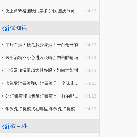
夜上黄鹤楼国庆门票多少钱 国庆节黄鹤楼要门票吗
04/13
懂知识
半斤白酒大概是多少啤酒？一百毫升的白酒有几两？
04/13
医用酒精不小心进入眼睛会伤害眼睛吗？白酒兑水可以当酒精用吗？
04/13
加湿器加湿量越大越好吗？如何才能判断房间是否需要加湿？
04/13
次氯酸消毒液和84消毒液是一个味儿吗？次氯酸消毒液和酒精消毒液哪个好？
04/13
84消毒液和次氯酸消毒液是一样的吗？84消毒液一瓶盖需要兑多少水？
04/13
华为免打扰模式在哪里 华为免打扰模式在哪里设置
04/13
微百科