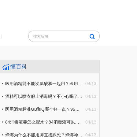
|
懂百科
医用酒精能不能次氯酸和一起用？医用酒精可以直接喷在食物上消毒吗？
04/13
酒精可以喷衣服上消毒吗？不小心喝了医用酒精应该怎么处理？
04/13
医用酒精标准GB和Q哪个好一点？95的医用酒精怎么稀释配成75的？
04/13
84消毒液要怎么配水？84消毒液可以和洗衣粉一起用吗？
04/13
蟑螂为什么不能用脚直接踩死？蟑螂冲进马桶会继续繁衍吗？
04/13