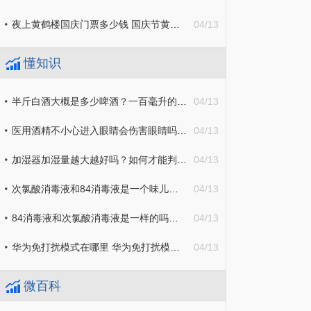
夜上黄鹤楼国庆门票多少钱 国庆节黄鹤楼要门票吗
04/13
懂知识
半斤白酒大概是多少啤酒？一百毫升的白酒有几两？
04/13
医用酒精不小心进入眼睛会伤害眼睛吗？白酒兑水可以当酒精用吗？
04/13
加湿器加湿量越大越好吗？如何才能判断房间是否需要加湿？
04/13
次氯酸消毒液和84消毒液是一个味儿吗？次氯酸消毒液和酒精消毒液哪个好？
04/13
84消毒液和次氯酸消毒液是一样的吗？84消毒液一瓶盖需要兑多少水？
04/13
华为免打扰模式在哪里 华为免打扰模式在哪里设置
04/13
微百科