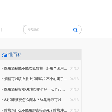
|
懂百科
医用酒精能不能次氯酸和一起用？医用酒精可以直接喷在食物上消毒吗？
04/13
酒精可以喷衣服上消毒吗？不小心喝了医用酒精应该怎么处理？
04/13
医用酒精标准GB和Q哪个好一点？95的医用酒精怎么稀释配成75的？
04/13
84消毒液要怎么配水？84消毒液可以和洗衣粉一起用吗？
04/13
蟑螂为什么不能用脚直接踩死？蟑螂冲进马桶会继续繁衍吗？
04/13